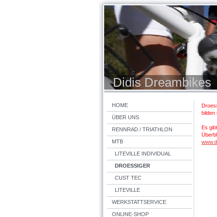
Didis Dreambikes
HOME
Droess
bilden
ÜBER UNS
Es gib
RENNRAD / TRIATHLON
Überbl
MTB
www.d
LITEVILLE INDIVIDUAL
DROESSIGER
CUST TEC
LITEVILLE
WERKSTATTSERVICE
ONLINE-SHOP